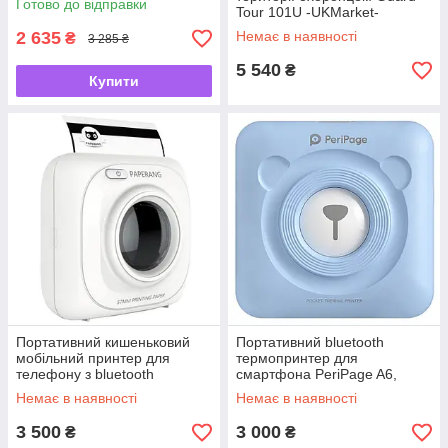
Готово до відправки
UKMarket-
Tour 101U -UKMarket-
2 635
Немає в наявності
₴
3 285 ₴
5 540
₴
Купити
Портативний кишеньковий
Портативний bluetooth
мобільний принтер для
термопринтер для
телефону з bluetooth
смартфона PeriPage A6,
підключенням Paperang P1 -
блакитний -UKMarket-
Немає в наявності
Немає в наявності
UKMarket-
3 500
3 000
₴
₴