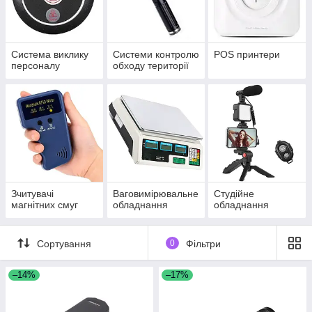
може працювати швидше, точніше та надійніше. Підібрані за
завданнями, вони стають надійним інструментом зростання
та стабільності будь-якого бізнесу.
Система виклику
Системи контролю
POS принтери
персоналу
обходу території
Зчитувачі
Ваговимірювальне
Студійне
магнітних смуг
обладнання
обладнання
Сортування
0
Фільтри
–14%
–17%