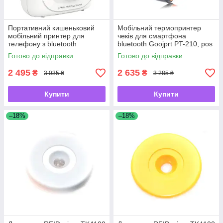
Портативний кишеньковий
Мобільний термопринтер
мобільний принтер для
чеків для смартфона
телефону з bluetooth
bluetooth Goojprt PT-210, pos
підключенням Paperang P1 -
принтер, помаранчевий -
Готово до відправки
Готово до відправки
UKMarket-
UKMarket-
2 495
2 635
₴
₴
3 035 ₴
3 285 ₴
Купити
Купити
–18%
–18%