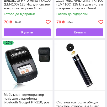
Додаткова RFID мітка TK4100
Додаткова RFID мітка TK4100
(EM4100) 125 khz для систем
(EM4100) 125 khz для систем
контролю охорони Guard
контролю охорони Guard
Tour System, белая -
Tour System, жовта -
Готово до відправки
Готово до відправки
UKMarket-
UKMarket-
70
70
₴
₴
85 ₴
85 ₴
Купити
Купити
–20%
Мобільний термопринтер
чеків для смартфона
bluetooth Goojprt PT-210, pos
Система контролю обходу
принтер + чохол, блакитний -
території охоронцем Guard