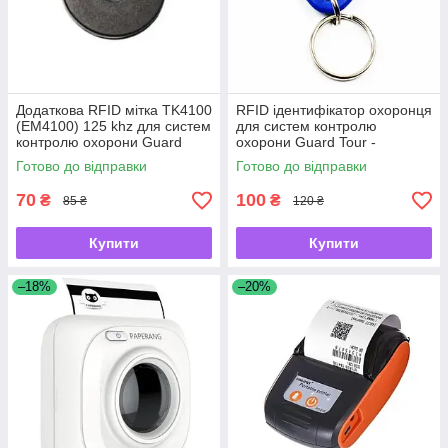
Додаткова RFID мітка TK4100
RFID ідентифікатор охоронця
(EM4100) 125 khz для систем
для систем контролю
контролю охорони Guard
охорони Guard Tour -
Tour System, черная -
UKMarket-
Готово до відправки
Готово до відправки
UKMarket-
70
100
₴
₴
85 ₴
120 ₴
Купити
Купити
–18%
–20%