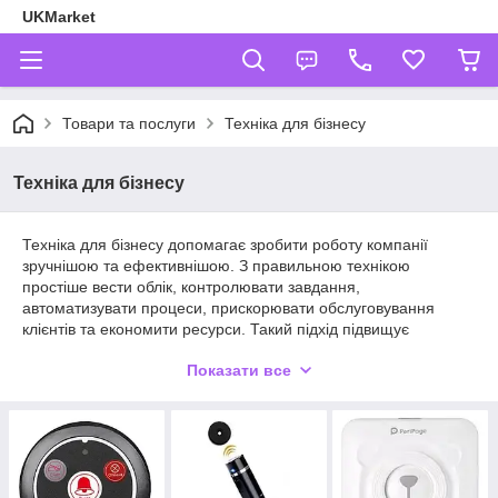
UKMarket
Товари та послуги
Техніка для бізнесу
Техніка для бізнесу
Техніка для бізнесу допомагає зробити роботу компанії
зручнішою та ефективнішою. З правильною технікою
простіше вести облік, контролювати завдання,
автоматизувати процеси, прискорювати обслуговування
клієнтів та економити ресурси. Такий підхід підвищує
продуктивність і дозволяє зосередитись на розвитку справи, а
Показати все
не на дрібних проблемах.
Пристрої для бізнесу включають різні корисні рішення: від
проекторів та POS-терміналів до професійних вимірювальних
приладів. Вони допомагають налагодити внутрішні процеси,
покращити сервіс та створити комфортні умови для
співробітників та клієнтів. Завдяки таким пристроям компанія