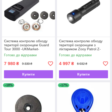
Система контролю обходу
Система контролю обходу
території охоронцем Guard
території охоронцем з
Tour 3000 -UKMarket-
ліхтариком Zooy Patrol Z-
6600T -UKMarket-
Готово до відправки
Готово до відправки
7 980
4 997
₴
₴
9 330 ₴
6 032 ₴
Купити
Купити
–18%
–17%