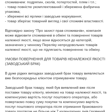
споживачем: подряпин, сколів, потертостей, плям і т.п.;

- товар повністю укомплектований і збережена фабрична 
упаковка;

- збережені всі ярлики і заводське маркування;

- товар зберігає товарний вигляд і свої споживчі властивості.

Відповідно закону "Про захист прав споживачів», компанія 
може відмовити споживачеві в обміні та поверненні товарів 
належної якості, якщо вони відносяться до категорій, 
зазначених у чинному Переліку непродовольчих товарів 
належної якості, що не підлягають поверненню та обміну.

УМОВИ ПОВЕРНЕННЯ ДЛЯ ТОВАРІВ НЕНАЛЕЖНОЇ ЯКОСТІ 
(ЗАВОДСЬКИЙ БРАК)

В дуже рідких випадках заводський брак товару виявляється 
вже безпосередньо клієнтом отримувачем товару.

Заводський брак товару, який був виявлений вже після 
поставки товару клієнту, міняємо на товар належної якості, та 
компенсуємо вартість послуг поштового оператора, або 
повертаємо повну суму покупки та компенсуємо вартість 
послуг поштового оператора після отримання бракованого 
товару протягом не більше ніж 7 календарних днів (зазвичай 