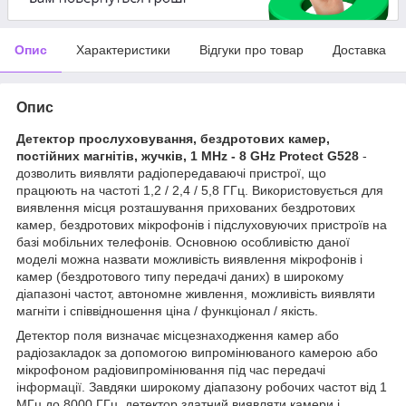
Опис
Характеристики
Відгуки про товар
Доставка
Опис
Детектор прослуховування, бездротових камер,
постійних магнітів, жучків, 1 MHz - 8 GHz Protect G528
-
дозволить виявляти радіопередаваючі пристрої, що
працюють на частоті 1,2 / 2,4 / 5,8 ГГц. Використовується для
виявлення місця розташування прихованих бездротових
камер, бездротових мікрофонів і підслуховуючих пристроїв на
базі мобільних телефонів. Основною особливістю даної
моделі можна назвати можливість виявлення мікрофонів і
камер (бездротового типу передачі даних) в широкому
діапазоні частот, автономне живлення, можливість виявляти
магніти і співвідношення ціна / функціонал / якість.
Детектор поля визначає місцезнаходження камер або
радіозакладок за допомогою випромінюваного камерою або
мікрофоном радіовипромінювання під час передачі
інформації. Завдяки широкому діапазону робочих частот від 1
МГц до 8000 ГГц, детектор здатний виявляти камери і