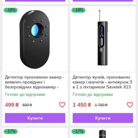
–18%
–18%
Детектор прихованих камер -
Детектор жучків, прихованих
виявляч провідних і
камер і магнітів - антижучок 3
безпровідних відеокамер -
в 1 з ліхтариком Savetek X13
брелок CD-10 -UKMarket-
(GS-R39) -UKMarket-
Готово до відправки
Готово до відправки
499
1 450
₴
₴
609 ₴
1 760 ₴
Купити
Купити
–17%
–17%