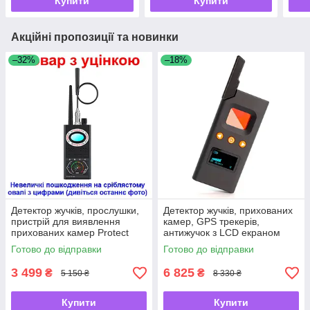
Купити
Купити
Акційні пропозиції та новинки
–32%
–18%
Детектор жучків, прослушки,
Детектор жучків, прихованих
пристрій для виявлення
камер, GPS трекерів,
прихованих камер Protect
антижучок з LCD екраном
K68S (Товар з уцінкою) -
Nectronix DS618 -UKMarket-
Готово до відправки
Готово до відправки
UKMarket-
3 499
6 825
₴
₴
5 150 ₴
8 330 ₴
Купити
Купити