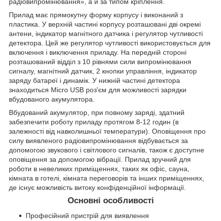
радіовипромінювання», а й за типом кріплення.
Прилад має прямокутну форму корпусу і виконаний з
пластика. У верхній частині корпусу розташовані дві окремі
антени, індикатор магнітного датчика і регулятор чутливості
детектора. Цей же регулятор чутливості використовується для
включення і виключення приладу. На передній стороні
розташований відділ з 10 рівнями сили випромінювання
сигналу, магнітний датчик, 2 кнопки управління, індикатор
заряду батареї і динамік. У нижній частині детектора
знаходиться Micro USB роз'єм для можливості зарядки
вбудованого акумулятора.
Вбудований акумулятор, при повному заряді, здатний
забезпечити роботу приладу протягом 8-12 годин (в
залежності від навколишньої температури). Оповіщення про
силу виявленого радіовипромінювання відбувається за
допомогою звукового і світлового сигналів, також є доступне
оповіщення за допомогою вібрації. Прилад зручний для
роботи в невеликих приміщеннях, таких як офіс, сауна,
кімната в готелі, кімната переговорів та інших приміщеннях,
де існує можливість витоку конфіденційної інформації.
Основні особливості
Професійний пристрій для виявлення