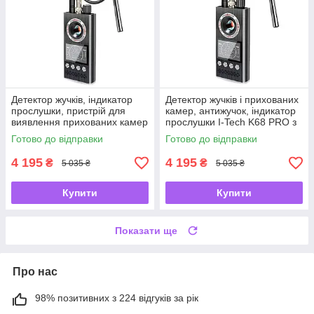
Детектор жучків, індикатор
Детектор жучків і прихованих
прослушки, пристрій для
камер, антижучок, індикатор
виявлення прихованих камер
прослушки I-Tech K68 PRO з
Protect K-68 -UKMarket-
функцією пошуку магнітів -
Готово до відправки
Готово до відправки
UKMarket-
4 195
4 195
₴
₴
5 035 ₴
5 035 ₴
Купити
Купити
Показати ще
Про нас
98% позитивних з 224 відгуків за рік