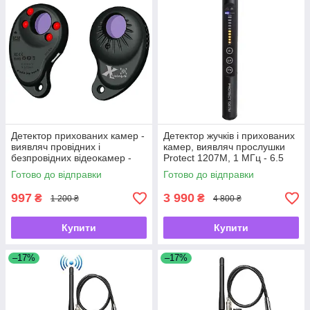
Детектор прихованих камер -
Детектор жучків і прихованих
виявляч провідних і
камер, виявляч прослушки
безпровідних відеокамер -
Protect 1207M, 1 МГц - 6.5
брелок I-Tech X -UKMarket-
ГГц -UKMarket-
Готово до відправки
Готово до відправки
997
3 990
₴
₴
1 200 ₴
4 800 ₴
Купити
Купити
–17%
–17%