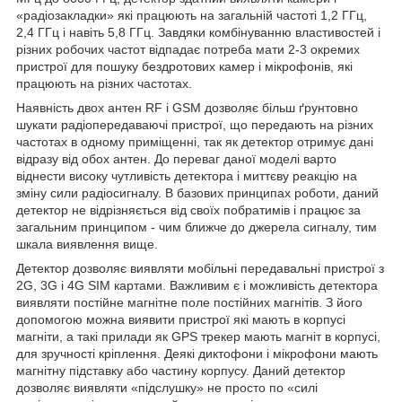
«радіозакладки» які працюють на загальній частоті 1,2 ГГц,
2,4 ГГц і навіть 5,8 ГГц. Завдяки комбінуванню властивостей і
різних робочих частот відпадає потреба мати 2-3 окремих
пристрої для пошуку бездротових камер і мікрофонів, які
працюють на різних частотах.
Наявність двох антен RF і GSM дозволяє більш ґрунтовно
шукати радіопередаваючі пристрої, що передають на різних
частотах в одному приміщенні, так як детектор отримує дані
відразу від обох антен. До переваг даної моделі варто
віднести високу чутливість детектора і миттєву реакцію на
зміну сили радіосигналу. В базових принципах роботи, даний
детектор не відрізняється від своїх побратимів і працює за
загальним принципом - чим ближче до джерела сигналу, тим
шкала виявлення вище.
Детектор дозволяє виявляти мобільні передавальні пристрої з
2G, 3G і 4G SIM картами. Важливим є і можливість детектора
виявляти постійне магнітне поле постійних магнітів. З його
допомогою можна виявити пристрої які мають в корпусі
магніти, а такі прилади як GPS трекер мають магніт в корпусі,
для зручності кріплення. Деякі диктофони і мікрофони мають
магнітну підставку або частину корпусу. Даний детектор
дозволяє виявляти «підслушку» не просто по «силі