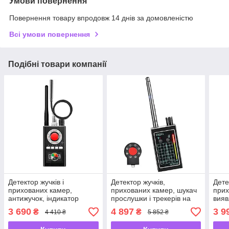
Умови повернення
Повернення товару впродовж 14 днів за домовленістю
Всі умови повернення
Подібні товари компанії
Детектор жучків і
Детектор жучків,
Дете
прихованих камер,
прихованих камер, шукач
прих
антижучок, індикатор
прослушки і трекерів на
вияв
прослушки EVKVO K-88 з
магніті Protect G320i -
Prot
3 690
4 897
3 9
₴
₴
4 410 ₴
5 852 ₴
функцією пошуку магнітів -
UKMarket-
ГГц 
UKMarket-