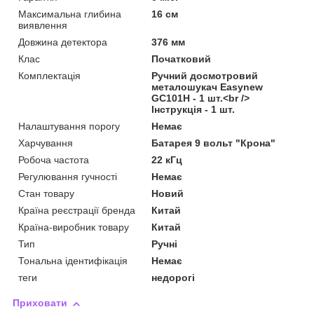
Максимальна глибина
16 см
виявлення
Довжина детектора
376 мм
Клас
Початковий
Комплектація
Ручний досмотровий
металошукач Easynew
GC101H - 1 шт.<br />
Інструкція - 1 шт.
Налаштування порогу
Немає
Харчування
Батарея 9 вольт "Крона"
Робоча частота
22 кГц
Регулювання гучності
Немає
Стан товару
Новий
Країна реєстрації бренда
Китай
Країна-виробник товару
Китай
Тип
Ручні
Тональна ідентифікація
Немає
теги
недорогі
Приховати