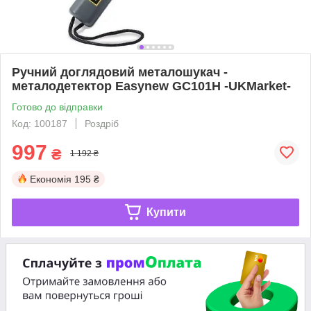
Ручний доглядовий металошукач -
металодетектор Easynew GC101H -UKMarket-
Готово до відправки
Код: 100187
Роздріб
997
₴
1 192 ₴
Економія
195 ₴
Купити