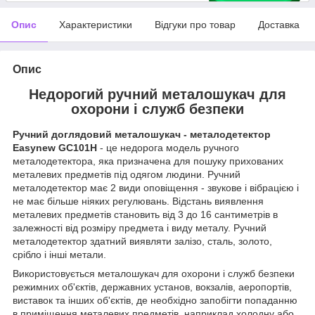
Опис
Характеристики
Відгуки про товар
Доставка
Опис
Недорогий ручний металошукач для
охорони і служб безпеки
Ручний доглядовий металошукач - металодетектор
Easynew GC101H
- це недорога модель ручного
металодетектора, яка призначена для пошуку прихованих
металевих предметів під одягом людини. Ручний
металодетектор має 2 види оповіщення - звукове і вібрацією і
не має більше ніяких регулювань. Відстань виявлення
металевих предметів становить від 3 до 16 сантиметрів в
залежності від розміру предмета і виду металу. Ручний
металодетектор здатний виявляти залізо, сталь, золото,
срібло і інші метали.
Використовується металошукач для охорони і служб безпеки
режимних об'єктів, державних установ, вокзалів, аеропортів,
виставок та інших об'єктів, де необхідно запобігти попаданню
в приміщення металевих предметів, наприклад холодну або