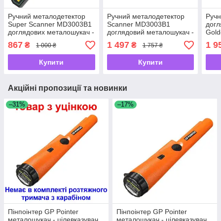
Ручний металодетектор
Ручний металодетектор
Ручн
Super Scanner MD3003B1
Scanner MD3003B1
догл
доглядових металошукач -
доглядовий металошукач -
Gold
UKMarket-
UKMarket-
шкал
867
1 497
1 9
₴
₴
1 000 ₴
1 757 ₴
UKMa
Купити
Купити
Акційні пропозиції та новинки
–31%
–17%
Пінпоінтер GP Pointer
Пінпоінтер GP Pointer
металошукач - цілевказувач,
металошукач - цілевказувач,