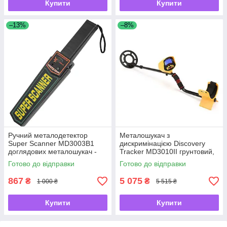
Купити
Купити
–13%
–8%
Ручний металодетектор
Металошукач з
Super Scanner MD3003B1
дискримінацією Discovery
доглядових металошукач -
Tracker MD3010II грунтовий,
UKMarket-
для золота, срібла, монет -
Готово до відправки
Готово до відправки
UKMarket-
867
5 075
₴
₴
1 000 ₴
5 515 ₴
Купити
Купити