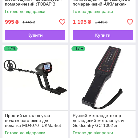
помаранчевий (ТОВАР З
помаранчевий -UKMarket-
УЦІНКОЮ) -UKMarket-
Готово до відправки
Готово до відправки
995
1 195
₴
₴
1 445 ₴
1 445 ₴
Купити
Купити
–17%
–17%
Простий металошукач
Ручний металодетектор -
початкового рівня для
доглядовий металошукач
новачка MD4070 -UKMarket-
Goldcentry GC-1002 зі
шкалою рівня сигналу -
Готово до відправки
Готово до відправки
UKMarket-