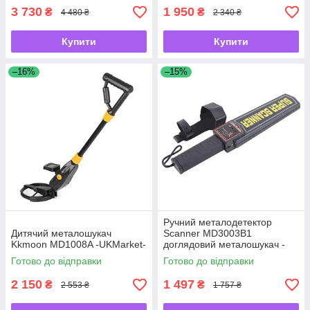
3 730
1 950
₴
₴
4 480 ₴
2 340 ₴
Купити
Купити
–16%
–15%
Ручний металодетектор
Дитячий металошукач
Scanner MD3003B1
Kkmoon MD1008A -UKMarket-
доглядовий металошукач -
UKMarket-
Готово до відправки
Готово до відправки
2 150
1 497
₴
₴
2 553 ₴
1 757 ₴