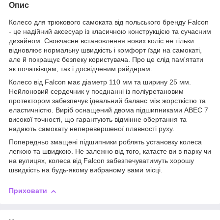
Опис
Колесо для трюкового самоката від польського бренду
Falcon
- це надійний аксесуар із класичною конструкцією та сучасним
дизайном. Своєчасне встановлення нових коліс не тільки
відновлює нормальну швидкість і комфорт їзди на самокаті,
але й покращує безпеку користувача. Про це слід пам'ятати
як початківцям, так і досвідченим райдерам.
Колесо від
Falcon
має діаметр 110 мм та ширину 25 мм.
Нейлоновий сердечник у поєднанні із поліуретановим
протектором забезпечує ідеальний баланс між жорсткістю та
еластичністю. Виріб оснащений двома підшипниками ABEC 7
високої точності, що гарантують відмінне обертання та
надають самокату неперевершеної плавності руху.
Попередньо змащені підшипники роблять установку колеса
легкою та швидкою. Не залежно від того, катаєте ви в парку чи
на вулицях, колеса від
Falcon
забезпечуватимуть хорошу
швидкість на будь-якому вибраному вами місці.
Приховати