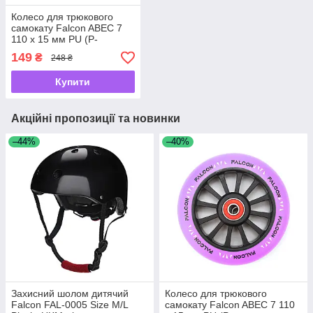
Колесо для трюкового
самокату Falcon ABEC 7
110 x 15 мм PU (P-
5907739318459) -
149
₴
248 ₴
UKMarket-
Купити
Акційні пропозиції та новинки
–44%
–40%
Захисний шолом дитячий
Колесо для трюкового
Falcon FAL-0005 Size M/L
самокату Falcon ABEC 7 110