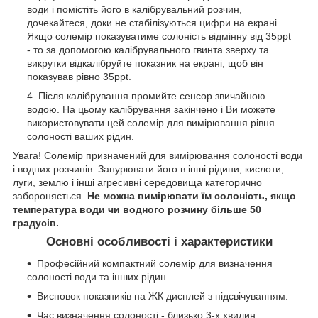
води і помістіть його в калібрувальний розчин,
дочекайтеся, доки не стабілізуються цифри на екрані.
Якщо солемір показуватиме солоність відмінну від 35ppt
- то за допомогою калібрувального гвинта зверху та
викрутки відкалібруйте показник на екрані, щоб він
показував рівно 35ppt.
Після калібрування промийте сенсор звичайною
водою. На цьому калібрування закінчено і Ви можете
використовувати цей солемір для вимірювання рівня
солоності ваших рідин.
Увага!
Солемір призначений для вимірювання солоності води
і водних розчинів. Занурювати його в інші рідини, кислоти,
луги, землю і інші агресивні середовища категорично
забороняється.
Не можна вимірювати їм солоність, якщо
температура води чи водного розчину більше 50
градусів.
Основні особливості і характеристики
Професійний компактний солемір для визначення
солоності води та інших рідин.
Висновок показників на ЖК дисплей з підсвічуванням.
Час визначення солоності - близько 3-х хвилин.