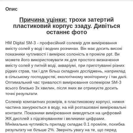
Опис
Причина уцінки:
трохи затертий
пластиковий корпус ззаду. Дивіться
останнє фото
HM Digital SM-3 - професійний солемір для вимірювання
вмісту солей у воді і водних розчинах. Він має досить високі
показники чутливості і вимірює солоність в проміле ppt. Ви
можете його використовувати як для простого визначення
вмісту солей у питній воді, акваріумі, при приготуванні різних
рідких страв, так і для більш складних досліджень, наприклад
в сільському господарстві, екологічному моніторингу і так далі.
Оптимальний час тривалості вимірювання солеміром SM-3
всього близько 3х хвилин, після яких ви отримуєте досить
точні результати.
Солемір компактних розмірів, в пластиковому корпусі, нижня
частина занурюється в воду, на ній розташовані вимірювальні
контакти. Показники вимірювання виводяться на цифровий
ЖК дисплей з підсвічуванням і великими цифрами.
Мінімальна чутливість приладу складає 0.1 проміле, похибка
результату не більше 2%. Зверніть увагу на те, що перед