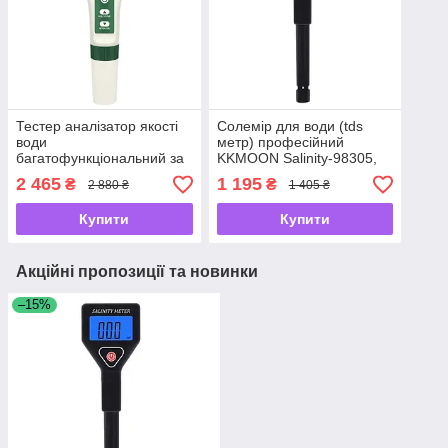
Тестер аналізатор якості
Солемір для води (tds
води
метр) професійний
багатофункціональний за
KKMOON Salinity-98305,
10 параметрами Nectronix
вимірювач солоності води
2 465
1 195
₴
₴
2 880 ₴
1 405 ₴
JQ-006 -UKMarket-
-UKMarket-
Купити
Купити
Акційні пропозиції та новинки
–15%