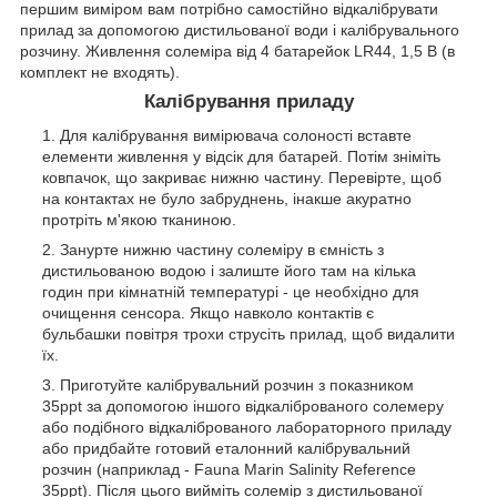
першим виміром вам потрібно самостійно відкалібрувати
прилад за допомогою дистильованої води і калібрувального
розчину. Живлення солеміра від 4 батарейок LR44, 1,5 В (в
комплект не входять).
Калібрування приладу
Для калібрування вимірювача солоності вставте
елементи живлення у відсік для батарей. Потім зніміть
ковпачок, що закриває нижню частину. Перевірте, щоб
на контактах не було забруднень, інакше акуратно
протріть м'якою тканиною.
Занурте нижню частину солеміру в ємність з
дистильованою водою і залиште його там на кілька
годин при кімнатній температурі - це необхідно для
очищення сенсора. Якщо навколо контактів є
бульбашки повітря трохи струсіть прилад, щоб видалити
їх.
Приготуйте калібрувальний розчин з показником
35ppt за допомогою іншого відкаліброваного солемеру
або подібного відкаліброваного лабораторного приладу
або придбайте готовий еталонний калібрувальний
розчин (наприклад - Fauna Marin Salinity Reference
35ppt). Після цього вийміть солемір з дистильованої