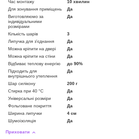
Час монтажу
10 хвилин
Для зонування приміщень
Да
Виготовляюмо за
Да
індивідуальними
розмірами
Кількість шарів
3
Липучка для з'єднання
Да
Можна кріпити на двері
Да
Можна кріпити на стіни
Да
Відбиває теплову енергію
до 90%
Підходить для
Да
внутрішнього утеплення
Шар силікону
200 г
Стирка при 40 °C
Да
Універсальні розміри
Да
Фольговане покриття
Да
Ширина липучки
4 см
Шумоізоляція
Да
Приховати