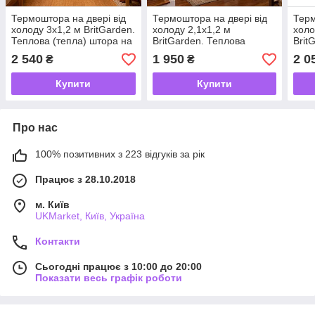
Термоштора на двері від
Термоштора на двері від
Терм
холоду 3х1,2 м BritGarden.
холоду 2,1х1,2 м
холо
Теплова (тепла) штора на
BritGarden. Теплова
Brit
вхідні двері тришарова,
(тепла) штора на вхідні
(теп
2 540
1 950
2 0
₴
₴
дуже тепла -UKMarket-
двері тришарова, дуже
двер
тепла -UKMarket-
тепл
Купити
Купити
Про нас
100% позитивних з 223 відгуків за рік
Працює з 28.10.2018
м. Київ
UKMarket, Київ, Україна
Контакти
Сьогодні працює з 10:00 до 20:00
Показати весь графік роботи