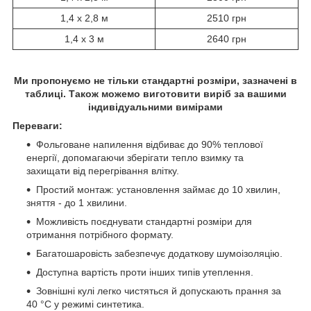
1,4 х 2,8 м
2510 грн
1,4 х 3 м
2640 грн
Ми пропонуємо не тільки стандартні розміри, зазначені в
таблиці. Також можемо виготовити виріб за вашими
індивідуальними вимірами
Переваги:
Фольговане напилення відбиває до 90% теплової
енергії, допомагаючи зберігати тепло взимку та
захищати від перегрівання влітку.
Простий монтаж: установлення займає до 10 хвилин,
зняття - до 1 хвилини.
Можливість поєднувати стандартні розміри для
отримання потрібного формату.
Багатошаровість забезпечує додаткову шумоізоляцію.
Доступна вартість проти інших типів утеплення.
Зовнішні кулі легко чистяться й допускають прання за
40 °C у режимі синтетика.