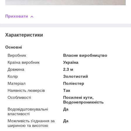
Приховати
Характеристики
Основні
Виробник
Власне виробництво
Країна виробник
Україна
Довжина
2.3 м
Колір
Золотистий
Матеріал
Поліестер
Наявність люверсів
Так
Особливості
Посилені кути,
Водонепроникність
Водовідштовхувальні
Да
властивості
Можливість з'єднання за
Да
шириною та висотою