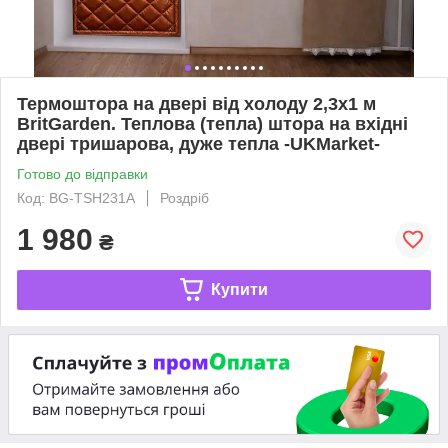
Термоштора на двері від холоду 2,3х1 м
BritGarden. Теплова (тепла) штора на вхідні
двері тришарова, дуже тепла -UKMarket-
Готово до відправки
Код: BG-TSH231А
Роздріб
1 980
₴
Купити