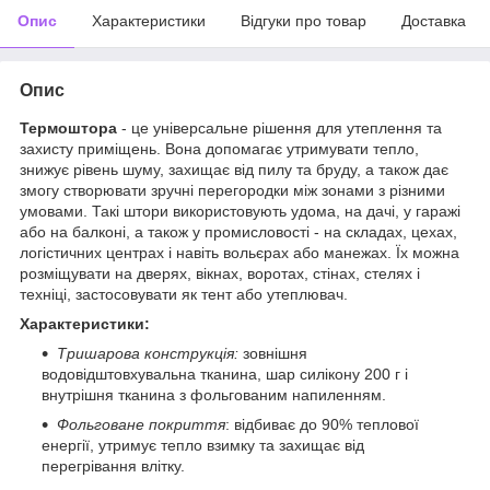
Опис
Характеристики
Відгуки про товар
Доставка
Опис
Термоштора
- це універсальне рішення для утеплення та
захисту приміщень. Вона допомагає утримувати тепло,
знижує рівень шуму, захищає від пилу та бруду, а також дає
змогу створювати зручні перегородки між зонами з різними
умовами. Такі штори використовують удома, на дачі, у гаражі
або на балконі, а також у промисловості - на складах, цехах,
логістичних центрах і навіть вольєрах або манежах. Їх можна
розміщувати на дверях, вікнах, воротах, стінах, стелях і
техніці, застосовувати як тент або утеплювач.
Характеристики:
Тришарова конструкція:
зовнішня
водовідштовхувальна тканина, шар силікону 200 г і
внутрішня тканина з фольгованим напиленням.
Фольговане покриття
: відбиває до 90% теплової
енергії, утримує тепло взимку та захищає від
перегрівання влітку.