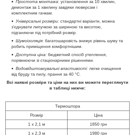
Простота монтажа
: установлення за 10 хвилин,
демонтаж за 1 хвилину завдяки люверсам і
комплектним гачкам.
Універсальні розміри
: стандартні варіанти, можна
з'єднувати липучкою за шириною та висотою,
підганяючи під потрібний розмір.
Шумоізоляція
: багатошаровість знижує рівень шуму та
робить приміщення комфортнішим.
Доступна ціна:
бюджетний спосіб утеплення,
порівнюючи зі стаціонарними рішеннями.
Водовідштовхувальні властивості:
легке очищення
від бруду та пилу, прання за 40 °C.
Всі наявні розміри та ціни на них ви можете переглянути
в таблиці нижче:
Термоштора
Розмір
Ціна
1 х 2,1 м
1850 грн
1 х 2,3 м
1980 грн